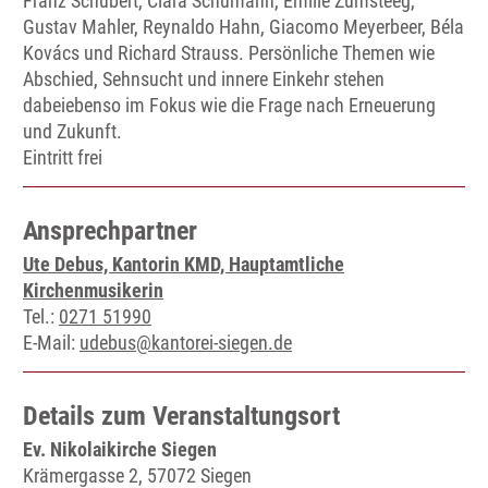
Franz Schubert, Clara Schumann, Emilie Zumsteeg,
Gustav Mahler, Reynaldo Hahn, Giacomo Meyerbeer, Béla
Kovács und Richard Strauss. Persönliche Themen wie
Abschied, Sehnsucht und innere Einkehr stehen
dabeiebenso im Fokus wie die Frage nach Erneuerung
und Zukunft.
Eintritt frei
Ansprechpartner
Ute Debus, Kantorin KMD, Hauptamtliche
Kirchenmusikerin
Tel.:
0271 51990
E-Mail:
udebus@kantorei-siegen.de
Details zum Veranstaltungsort
Ev. Nikolaikirche Siegen
Krämergasse 2, 57072 Siegen