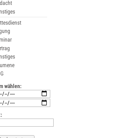
dacht
stiges
tesdienst
gung
minar
trag
stiges
umene
G
m wählen:
: