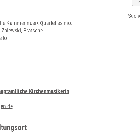
l
Suche
iche Kammermusik Quartetissimo:
e Zalewski, Bratsche
llo
auptamtliche Kirchenmusikerin
gen.de
ltungsort