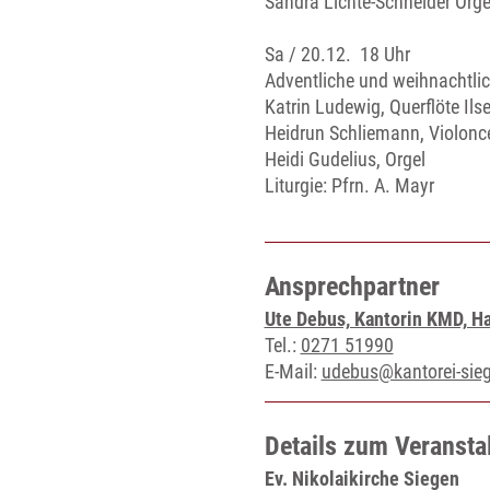
Sandra Lichte-Schneider Orge
Sa / 20.12. 18 Uhr
Adventliche und weihnachtl
Katrin Ludewig, Querflöte Ils
Heidrun Schliemann, Violonce
Heidi Gudelius, Orgel
Liturgie: Pfrn. A. Mayr
Ansprechpartner
Ute Debus, Kantorin KMD, H
Tel.:
0271 51990
E-Mail:
udebus@kantorei-sie
Details zum Veransta
Ev. Nikolaikirche Siegen