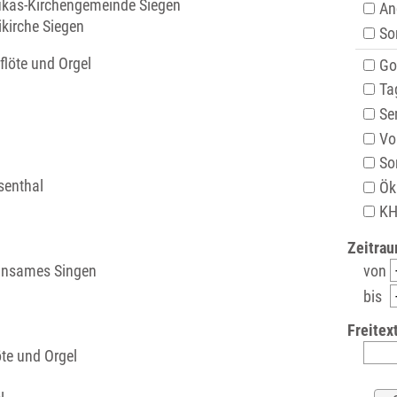
Lukas-Kirchengemeinde Siegen
An
ikirche Siegen
Son
Got
Ta
Se
Vor
Son
osenthal
Ök
KH
Zeitrau
von
insames Singen
bis
Freitext
öte und Orgel